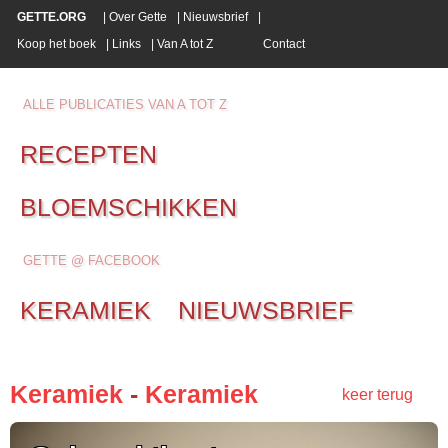
GETTE.ORG
|
Over Gette
|
Nieuwsbrief
|
Koop het boek
|
Links
|
Van A tot Z
Contact
ALLE PUBLICATIES VAN A TOT Z
RECEPTEN
BLOEMSCHIKKEN
GETTE @ FACEBOOK
KERAMIEK
NIEUWSBRIEF
Keramiek
-
Keramiek
keer terug