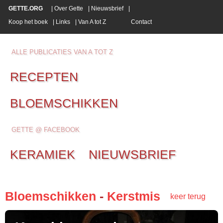
GETTE.ORG
|
Over Gette
|
Nieuwsbrief
|
Koop het boek
|
Links
|
Van A tot Z
Contact
ALLE PUBLICATIES VAN A TOT Z
RECEPTEN
BLOEMSCHIKKEN
GETTE @ FACEBOOK
KERAMIEK
NIEUWSBRIEF
Bloemschikken
-
Kerstmis
keer terug