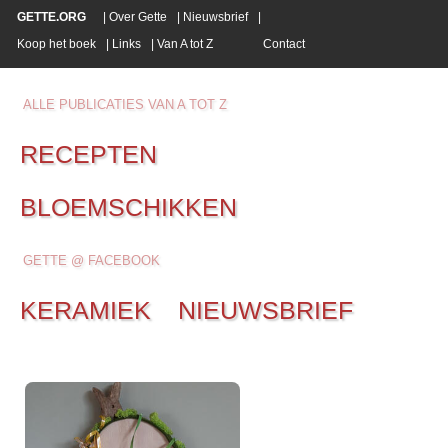
GETTE.ORG
|
Over Gette
|
Nieuwsbrief
|
Koop het boek
|
Links
|
Van A tot Z
Contact
ALLE PUBLICATIES VAN A TOT Z
RECEPTEN
BLOEMSCHIKKEN
GETTE @ FACEBOOK
KERAMIEK
NIEUWSBRIEF