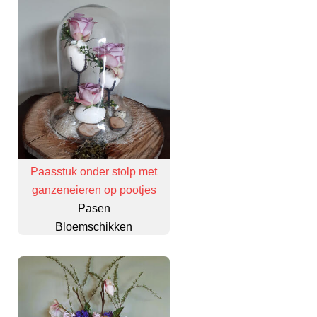
Paasstuk onder stolp met
ganzeneieren op pootjes
Pasen
Bloemschikken