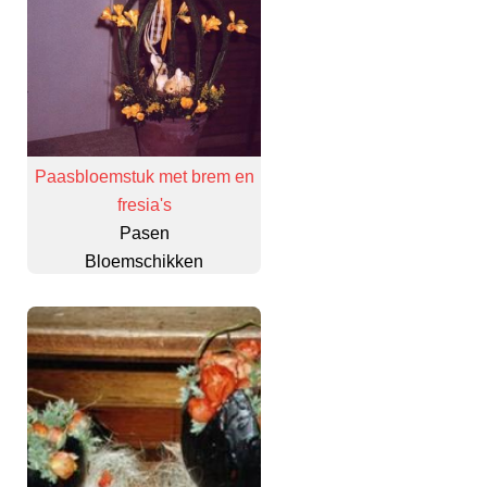
Paasbloemstuk met brem en
fresia's
Pasen
Bloemschikken