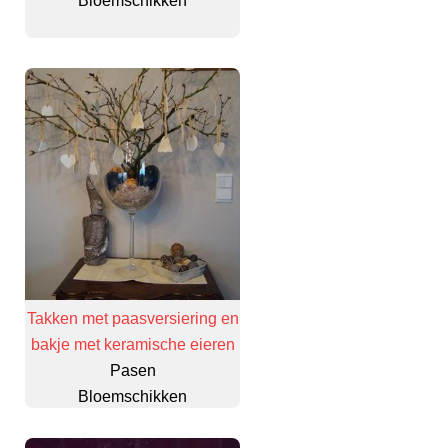
Bloemschikken
Takken met paasversiering en
bakje met keramische eieren
Pasen
Bloemschikken