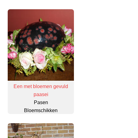
Een met bloemen gevuld
paasei
Pasen
Bloemschikken