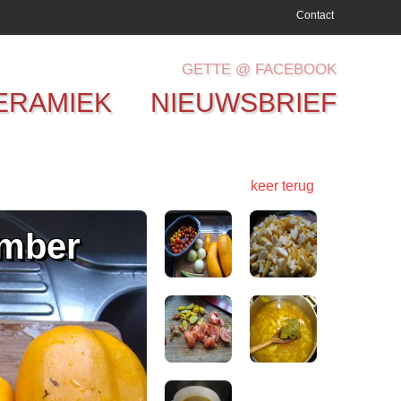
Contact
GETTE @ FACEBOOK
ERAMIEK
NIEUWSBRIEF
keer terug
ember