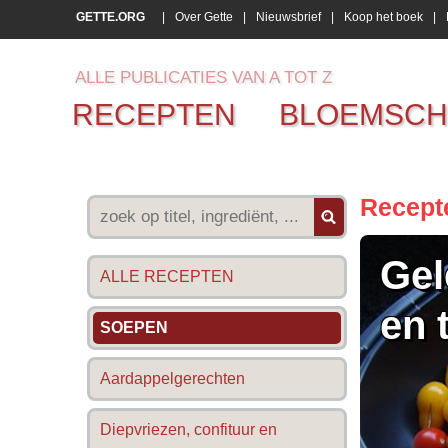
GETTE.ORG
|
Over Gette
|
Nieuwsbrief
|
Koop het boek
|
ALLE PUBLICATIES VAN A TOT Z
RECEPTEN
BLOEMSCH
Recept
Gel
ALLE RECEPTEN
en 
SOEPEN
Aardappelgerechten
Diepvriezen, confituur en