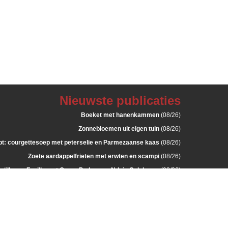
Nieuwste publicaties
Boeket met hanenkammen
(08/26)
Zonnebloemen uit eigen tuin
(08/26)
: courgettesoep met peterselie en Parmezaanse kaas
(08/26)
Zoete aardappelfrieten met erwten en scampi
(08/26)
a “Il gran Fusillo met Grana Padano en Nduja Calabrese
(08/26)
Langwerpig bloemstukje
(07/26)
Zalmcocktail
(07/26)
Met Parmezaan gepaneerde kippenspiesjes
(07/26)
met groenten in bechamelsaus en duchesses aardappelen
(07/26)