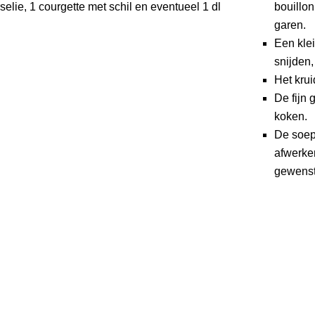
rselie, 1 courgette met schil en eventueel 1 dl
bouillo
garen.
Een klei
snijden,
Het krui
De fijn
koken.
De soep
afwerken
gewenst