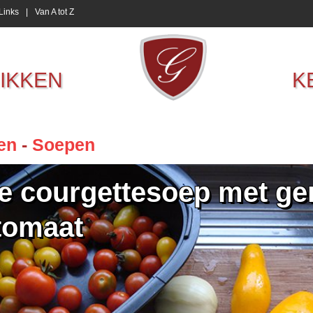
Links
|
Van A tot Z
IKKEN
K
en
-
Soepen
e courgettesoep met g
tomaat