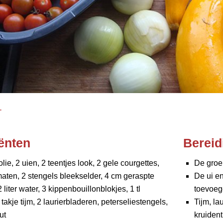
.
ënten
Bereid
olie, 2 uien, 2 teentjes look, 2 gele courgettes,
De groen
aten, 2 stengels bleekselder, 4 cm geraspte
De ui en
 liter water, 3 kippenbouillonblokjes, 1 tl
toevoege
takje tijm, 2 laurierbladeren, peterseliestengels,
Tijm, la
ut
kruident