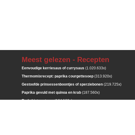
Meest gelezen - Recepten
Eenvoudige kerriesaus of currysaus
(1.020.633x)
Thermomixrecept: paprika courgettesoep
(313.920x)
Gestoofde prinsessenboontjes of sperziebonen
(219.725x)
Paprika gevuld met quinoa en krab
(187.560x)
Rode biet zoetzuur
(164.166x)
Meest gelezen - Bloemschikken
Grafstuk met maÏsstokken, rozenbottels en rozen
(86.951x)
Bloemstuk tussen twee houten schijven
(78.746x)