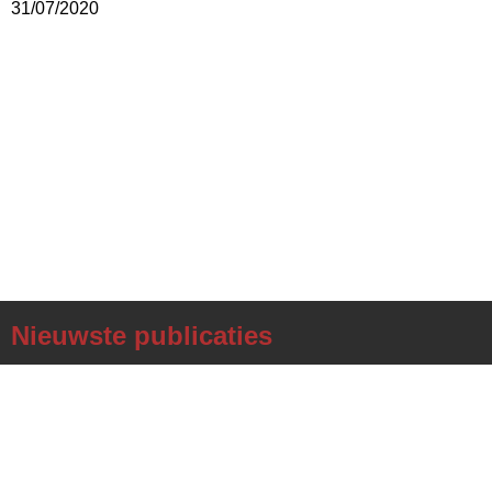
31/07/2020
Nieuwste publicaties
Boeket met hanenkammen
(08/26)
Zonnebloemen uit eigen tuin
(08/26)
Thermomixrecept: courgettesoep met peterselie en Parmezaanse kaas