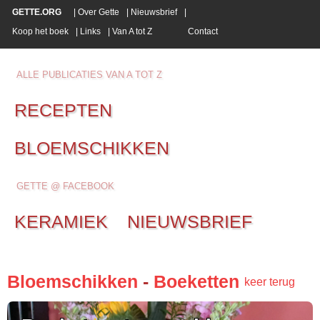
GETTE.ORG
|
Over Gette
|
Nieuwsbrief
|
Koop het boek
|
Links
|
Van A tot Z
Contact
ALLE PUBLICATIES VAN A TOT Z
RECEPTEN
BLOEMSCHIKKEN
GETTE @ FACEBOOK
KERAMIEK
NIEUWSBRIEF
Bloemschikken
-
Boeketten
keer terug