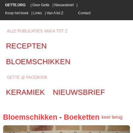
GETTE.ORG
|
Over Gette
|
Nieuwsbrief
|
Koop het boek
|
Links
|
Van A tot Z
Contact
ALLE PUBLICATIES VAN A TOT Z
RECEPTEN
BLOEMSCHIKKEN
GETTE @ FACEBOOK
KERAMIEK
NIEUWSBRIEF
Bloemschikken
-
Boeketten
keer terug