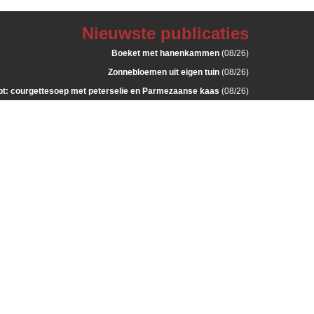
Nieuwste publicaties
Boeket met hanenkammen
(08/26)
Zonnebloemen uit eigen tuin
(08/26)
: courgettesoep met peterselie en Parmezaanse kaas
(08/26)
Zoete aardappelfrieten met erwten en scampi
(08/26)
a “Il gran Fusillo met Grana Padano en Nduja Calabrese
(08/26)
Langwerpig bloemstukje
(07/26)
Zalmcocktail
(07/26)
Met Parmezaan gepaneerde kippenspiesjes
(07/26)
met groenten in bechamelsaus en duchesses aardappelen
(07/26)
Farfalle met ricotta, spinazie en spekjes
(07/26)
Toast met koud witloof, kipfilet en tomaat
(07/26)
Pittige wortelsoep met gember
(07/26)
Hand gebonden boeket met witte stokken
(06/26)
Duo van tafelstukjes
(06/26)