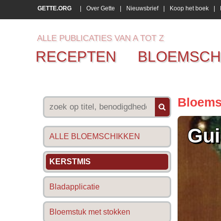
GETTE.ORG
|
Over Gette
|
Nieuwsbrief
|
Koop het boek
|
ALLE PUBLICATIES VAN A TOT Z
RECEPTEN
BLOEMSCH
Bloems
Gui
ALLE BLOEMSCHIKKEN
KERSTMIS
Bladapplicatie
Bloemstuk met stokken