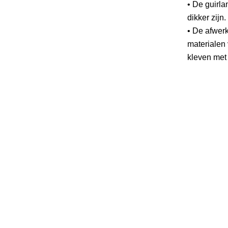
• De guirl
dikker zijn.
• De afwer
materialen 
kleven met 