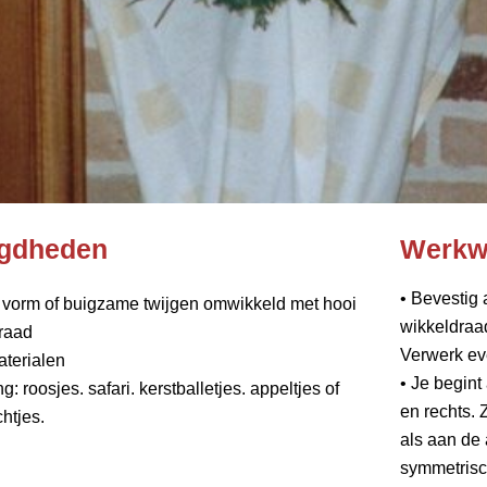
gdheden
Werkw
• Bevestig 
 vorm of buigzame twijgen omwikkeld met hooi
wikkeldraa
raad
Verwerk ev
terialen
• Je begint
g: roosjes. safari. kerstballetjes. appeltjes of
en rechts. 
htjes.
als aan de 
symmetrisc