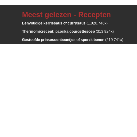
Meest gelezen - Recepten
Eenvoudige kerriesaus of currysaus
(1.020.746x)
Thermomixrecept: paprika courgettesoep
(313.924x)
Gestoofde prinsessenboontjes of sperziebonen
(219.741x)
Paprika gevuld met quinoa en krab
(187.562x)
Rode biet zoetzuur
(164.172x)
Meest gelezen - Bloemschikken
Grafstuk met maÏsstokken, rozenbottels en rozen
(86.959x)
Bloemstuk tussen twee houten schijven
(78.747x)
Modern, rond bloemstuk
(76.449x)
Figuurtjes van zoutdeeg bakken met de kinderen: groenten en frui
Kerstbloemstuk
(27.236x)
Meest gelezen - Keramiek