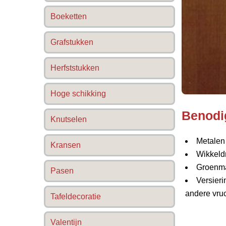
Boeketten
Grafstukken
Herfststukken
Hoge schikking
Benodi
Knutselen
Metalen
Kransen
Wikkeld
Groenma
Pasen
Versierin
andere vruc
Tafeldecoratie
Valentijn