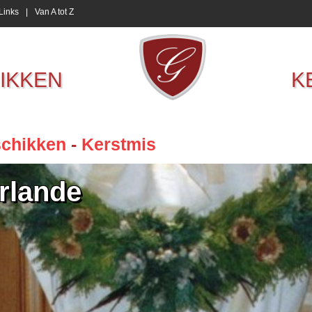
Links
|
Van A tot Z
IKKEN
K
chikken
-
Kerstmis
rlande