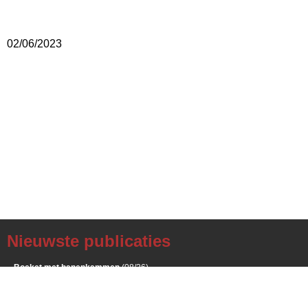
02/06/2023
Nieuwste publicaties
Boeket met hanenkammen
(08/26)
Zonnebloemen uit eigen tuin
(08/26)