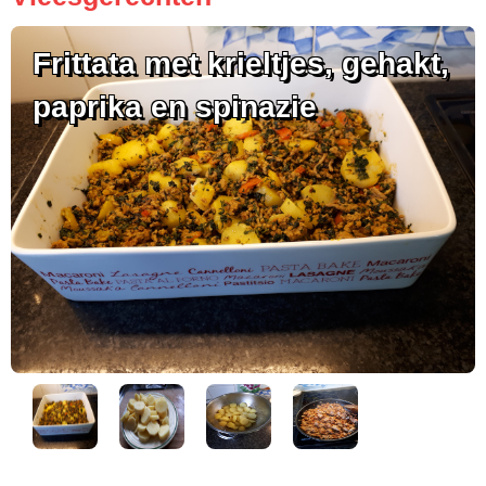
Frittata met krieltjes, gehakt,
paprika en spinazie