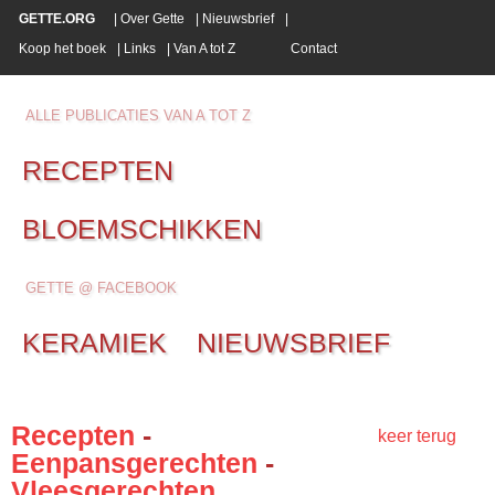
GETTE.ORG
|
Over Gette
|
Nieuwsbrief
|
Koop het boek
|
Links
|
Van A tot Z
Contact
ALLE PUBLICATIES VAN A TOT Z
RECEPTEN
BLOEMSCHIKKEN
GETTE @ FACEBOOK
KERAMIEK
NIEUWSBRIEF
Recepten
-
keer terug
Eenpansgerechten
-
Vleesgerechten