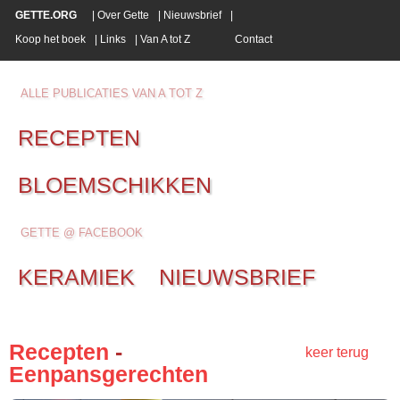
GETTE.ORG
|
Over Gette
|
Nieuwsbrief
|
Koop het boek
|
Links
|
Van A tot Z
Contact
ALLE PUBLICATIES VAN A TOT Z
RECEPTEN
BLOEMSCHIKKEN
GETTE @ FACEBOOK
KERAMIEK
NIEUWSBRIEF
Recepten
-
keer terug
Eenpansgerechten