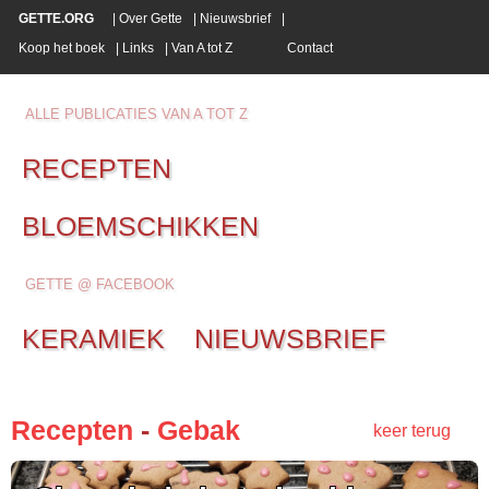
GETTE.ORG
|
Over Gette
|
Nieuwsbrief
|
Koop het boek
|
Links
|
Van A tot Z
Contact
ALLE PUBLICATIES VAN A TOT Z
RECEPTEN
BLOEMSCHIKKEN
GETTE @ FACEBOOK
KERAMIEK
NIEUWSBRIEF
Recepten
-
Gebak
keer terug