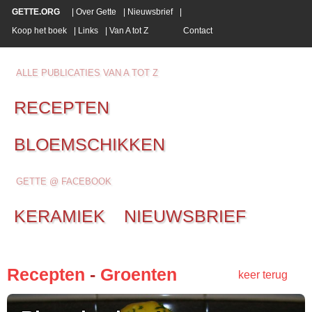
GETTE.ORG
|
Over Gette
|
Nieuwsbrief
|
Koop het boek
|
Links
|
Van A tot Z
Contact
ALLE PUBLICATIES VAN A TOT Z
RECEPTEN
BLOEMSCHIKKEN
GETTE @ FACEBOOK
KERAMIEK
NIEUWSBRIEF
Recepten
-
Groenten
keer terug