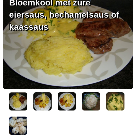
Bloemkool met zure
eiersaus, bechamelsaus of
kaassaus