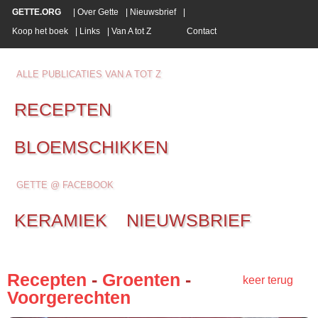
GETTE.ORG
|
Over Gette
|
Nieuwsbrief
|
Koop het boek
|
Links
|
Van A tot Z
Contact
ALLE PUBLICATIES VAN A TOT Z
RECEPTEN
BLOEMSCHIKKEN
GETTE @ FACEBOOK
KERAMIEK
NIEUWSBRIEF
Recepten
-
Groenten
-
keer terug
Voorgerechten