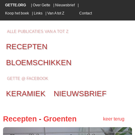
GETTE.ORG
|
Over Gette
|
Nieuwsbrief
|
Koop het boek
|
Links
|
Van A tot Z
Contact
ALLE PUBLICATIES VAN A TOT Z
RECEPTEN
BLOEMSCHIKKEN
GETTE @ FACEBOOK
KERAMIEK
NIEUWSBRIEF
Recepten
-
Groenten
keer terug