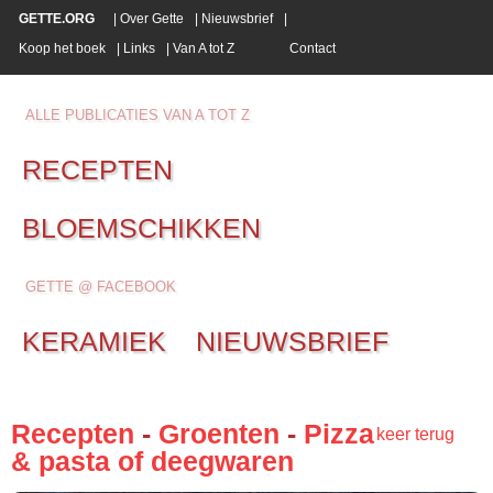
GETTE.ORG
|
Over Gette
|
Nieuwsbrief
|
Koop het boek
|
Links
|
Van A tot Z
Contact
ALLE PUBLICATIES VAN A TOT Z
RECEPTEN
BLOEMSCHIKKEN
GETTE @ FACEBOOK
KERAMIEK
NIEUWSBRIEF
Recepten
-
Groenten
-
Pizza
keer terug
& pasta of deegwaren