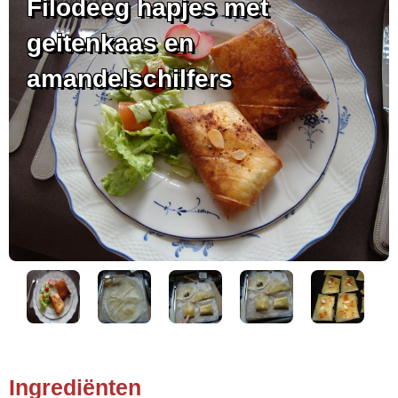
Filodeeg hapjes met
geitenkaas en
amandelschilfers
Ingrediënten