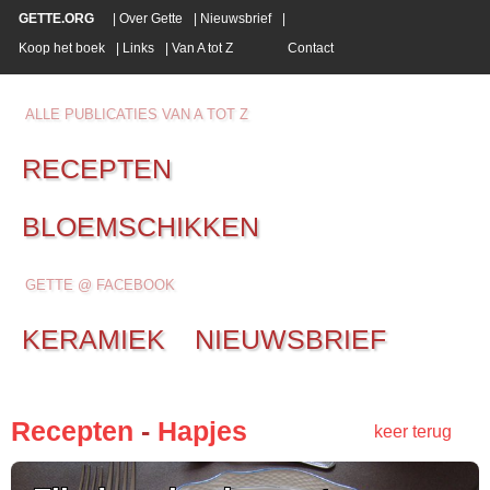
GETTE.ORG
|
Over Gette
|
Nieuwsbrief
|
Koop het boek
|
Links
|
Van A tot Z
Contact
ALLE PUBLICATIES VAN A TOT Z
RECEPTEN
BLOEMSCHIKKEN
GETTE @ FACEBOOK
KERAMIEK
NIEUWSBRIEF
Recepten
-
Hapjes
keer terug