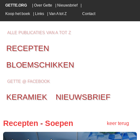
GETTE.ORG
|
Over Gette
|
Nieuwsbrief
|
Koop het boek
|
Links
|
Van A tot Z
Contact
ALLE PUBLICATIES VAN A TOT Z
RECEPTEN
BLOEMSCHIKKEN
GETTE @ FACEBOOK
KERAMIEK
NIEUWSBRIEF
Recepten
-
Soepen
keer terug