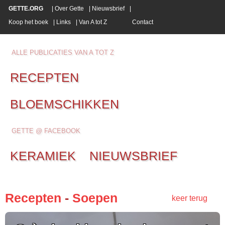
GETTE.ORG
|
Over Gette
|
Nieuwsbrief
|
Koop het boek
|
Links
|
Van A tot Z
Contact
ALLE PUBLICATIES VAN A TOT Z
RECEPTEN
BLOEMSCHIKKEN
GETTE @ FACEBOOK
KERAMIEK
NIEUWSBRIEF
Recepten
-
Soepen
keer terug