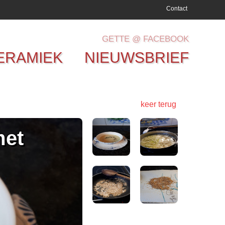
Contact
GETTE @ FACEBOOK
ERAMIEK
NIEUWSBRIEF
keer terug
met