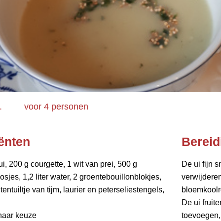
.
voor
4 personen
ënten
Bereid
ui, 200 g courgette, 1 wit van prei, 500 g
De ui fijn 
sjes, 1,2 liter water, 2 groentebouillonblokjes,
verwijderen
entuiltje van tijm, laurier en peterseliestengels,
bloemkoolr
De ui fruit
 naar keuze
toevoegen, 