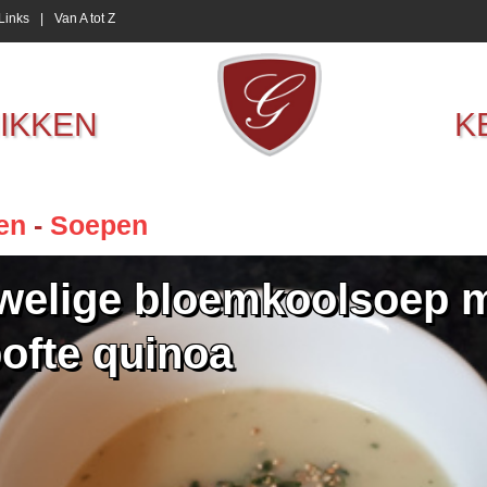
Links
|
Van A tot Z
IKKEN
K
en
-
Soepen
welige bloemkoolsoep 
ofte quinoa