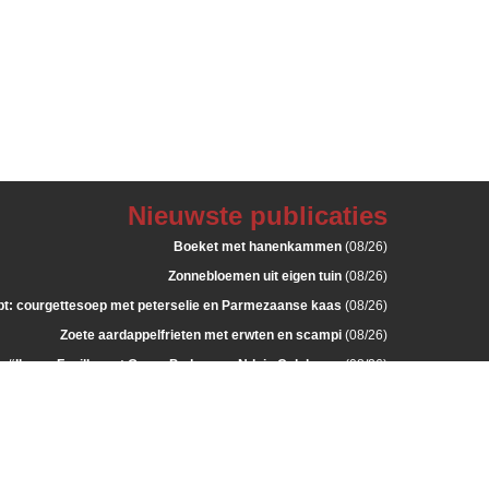
Nieuwste publicaties
Boeket met hanenkammen
(08/26)
Zonnebloemen uit eigen tuin
(08/26)
: courgettesoep met peterselie en Parmezaanse kaas
(08/26)
Zoete aardappelfrieten met erwten en scampi
(08/26)
a “Il gran Fusillo met Grana Padano en Nduja Calabrese
(08/26)
Langwerpig bloemstukje
(07/26)
Zalmcocktail
(07/26)
Met Parmezaan gepaneerde kippenspiesjes
(07/26)
met groenten in bechamelsaus en duchesses aardappelen
(07/26)