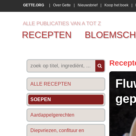
GETTE.ORG
|
Over Gette
|
Nieuwsbrief
|
Koop het boek
|
ALLE PUBLICATIES VAN A TOT Z
RECEPTEN
BLOEMSCH
Recept
Flu
ALLE RECEPTEN
gep
SOEPEN
Aardappelgerechten
Diepvriezen, confituur en