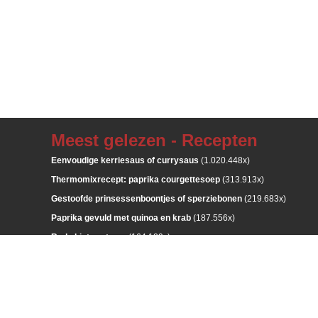
Meest gelezen - Recepten
Eenvoudige kerriesaus of currysaus
(1.020.448x)
Thermomixrecept: paprika courgettesoep
(313.913x)
Gestoofde prinsessenboontjes of sperziebonen
(219.683x)
Paprika gevuld met quinoa en krab
(187.556x)
Rode biet zoetzuur
(164.129x)
Meest gelezen - Bloemschikken
Grafstuk met maÏsstokken, rozenbottels en rozen
(86.947x)
Bloemstuk tussen twee houten schijven
(78.744x)