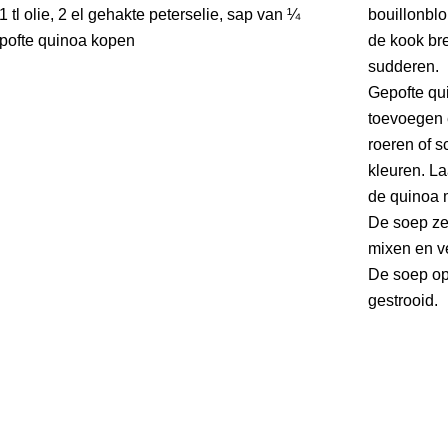
1 tl olie, 2 el gehakte peterselie, sap van ¼
bouillonblo
epofte quinoa kopen
de kook br
sudderen.
Gepofte qui
toevoegen e
roeren of 
kleuren. La
de quinoa m
De soep ze
mixen en v
De soep op
gestrooid.