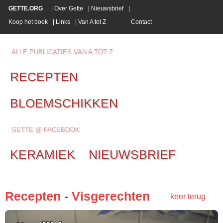
GETTE.ORG
|
Over Gette
|
Nieuwsbrief
|
Koop het boek
|
Links
|
Van A tot Z
Contact
ALLE PUBLICATIES VAN A TOT Z
RECEPTEN
BLOEMSCHIKKEN
GETTE @ FACEBOOK
KERAMIEK
NIEUWSBRIEF
Recepten
-
Visgerechten
keer terug