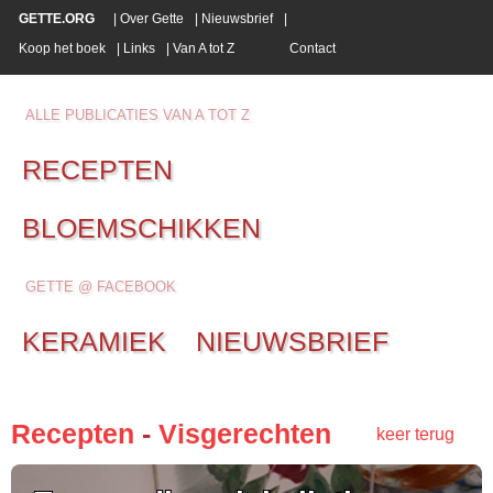
GETTE.ORG
|
Over Gette
|
Nieuwsbrief
|
Koop het boek
|
Links
|
Van A tot Z
Contact
ALLE PUBLICATIES VAN A TOT Z
RECEPTEN
BLOEMSCHIKKEN
GETTE @ FACEBOOK
KERAMIEK
NIEUWSBRIEF
Recepten
-
Visgerechten
keer terug