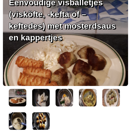
Eenvoudige visballetjes
(visköfte, -kefta of –
keftedes) met mosterdsaus
en kappertjes