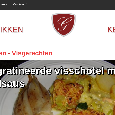
Links
|
Van A tot Z
IKKEN
K
en
-
Visgerechten
ratineerde visschotel m
isaus