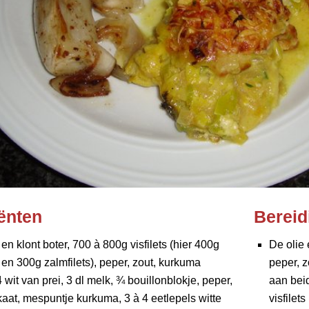
ënten
Bereid
 en klont boter, 700 à 800g visfilets (hier 400g
De olie 
en 300g zalmfilets), peper, zout, kurkuma
peper, z
 4 wit van prei, 3 dl melk, ¾ bouillonblokje, peper,
aan beid
at, mespuntje kurkuma, 3 à 4 eetlepels witte
visfilet