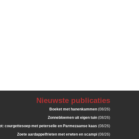
Nieuwste publicaties
Boeket met hanenkammen
(08/26)
Zonnebloemen uit eigen tuin
(08/26)
: courgettesoep met peterselie en Parmezaanse kaas
(08/26)
Zoete aardappelfrieten met erwten en scampi
(08/26)