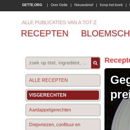
GETTE.ORG
|
Over Gette
|
Nieuwsbrief
|
Koop het boek
|
ALLE PUBLICATIES VAN A TOT Z
RECEPTEN
BLOEMSCH
Recept
Geg
ALLE RECEPTEN
pre
VISGERECHTEN
Aardappelgerechten
Diepvriezen, confituur en