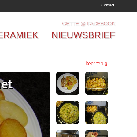
Contact
GETTE @ FACEBOOK
ERAMIEK
NIEUWSBRIEF
keer terug
et