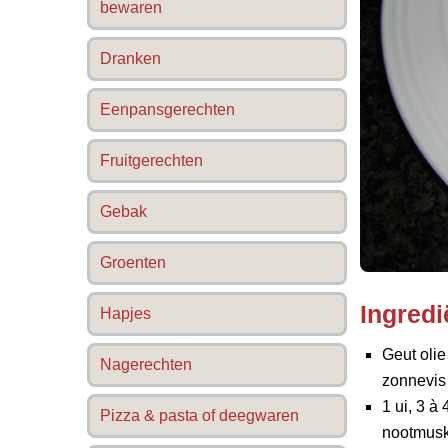
bewaren
Dranken
Eenpansgerechten
Fruitgerechten
Gebak
Groenten
Ingredi
Hapjes
Geut olie
Nagerechten
zonnevis 
1 ui, 3 à
Pizza & pasta of deegwaren
nootmuska