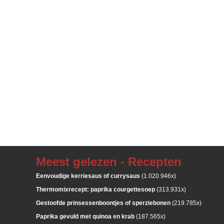
Meest gelezen - Recepten
Eenvoudige kerriesaus of currysaus
(1.020.946x)
Thermomixrecept: paprika courgettesoep
(313.931x)
Gestoofde prinsessenboontjes of sperziebonen
(219.785x)
Paprika gevuld met quinoa en krab
(187.565x)