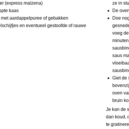
er (express maïzena)
ze in st
spte kaas
De oven
 met aardappelpuree of gebakken
Doe nog 
schijfjes en eventueel gestoofde of rauwe
gesneden
voeg de
minuten
sausbind
saus ma
vloeibaa
sausbin
Giet de 
bovenzi
oven van
bruin ko
Je kan de s
dan koud, 
te gratinere