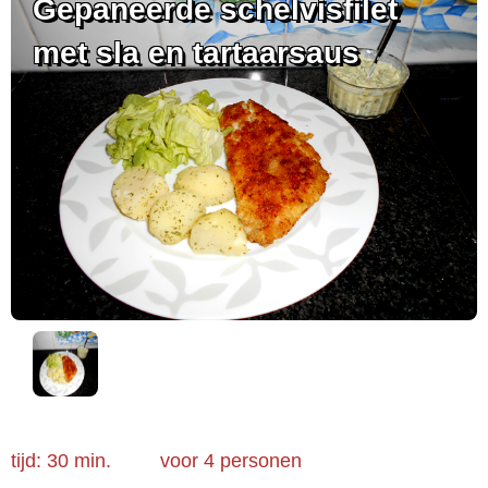
Gepaneerde schelvisfilet
met sla en tartaarsaus
tijd: 30 min.
voor
4 personen