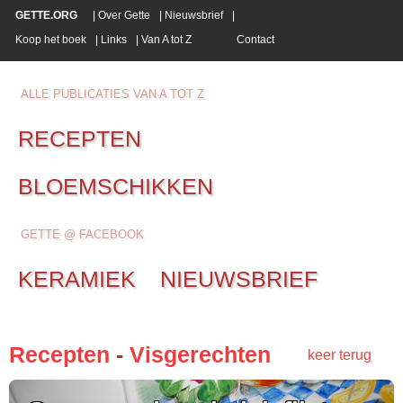
GETTE.ORG
|
Over Gette
|
Nieuwsbrief
|
Koop het boek
|
Links
|
Van A tot Z
Contact
ALLE PUBLICATIES VAN A TOT Z
RECEPTEN
BLOEMSCHIKKEN
GETTE @ FACEBOOK
KERAMIEK
NIEUWSBRIEF
Recepten
-
Visgerechten
keer terug