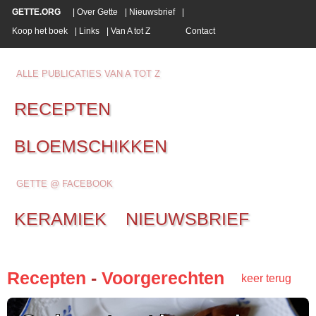
GETTE.ORG
|
Over Gette
|
Nieuwsbrief
|
Koop het boek
|
Links
|
Van A tot Z
Contact
ALLE PUBLICATIES VAN A TOT Z
RECEPTEN
BLOEMSCHIKKEN
GETTE @ FACEBOOK
KERAMIEK
NIEUWSBRIEF
Recepten
-
Voorgerechten
keer terug