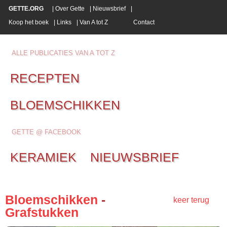
GETTE.ORG
|
Over Gette
|
Nieuwsbrief
|
Koop het boek
|
Links
|
Van A tot Z
Contact
ALLE PUBLICATIES VAN A TOT Z
RECEPTEN
BLOEMSCHIKKEN
GETTE @ FACEBOOK
KERAMIEK
NIEUWSBRIEF
Bloemschikken
-
keer terug
Grafstukken