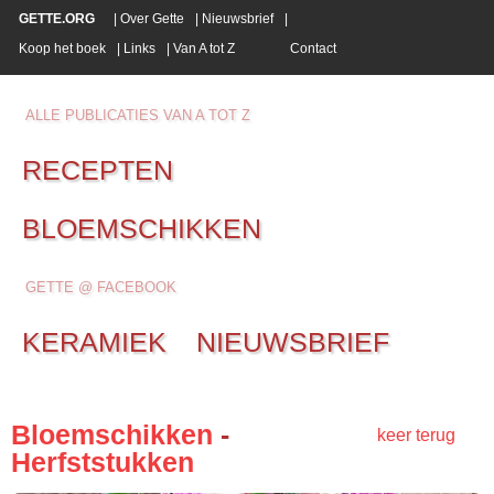
GETTE.ORG
|
Over Gette
|
Nieuwsbrief
|
Koop het boek
|
Links
|
Van A tot Z
Contact
ALLE PUBLICATIES VAN A TOT Z
RECEPTEN
BLOEMSCHIKKEN
GETTE @ FACEBOOK
KERAMIEK
NIEUWSBRIEF
Bloemschikken
-
keer terug
Herfststukken