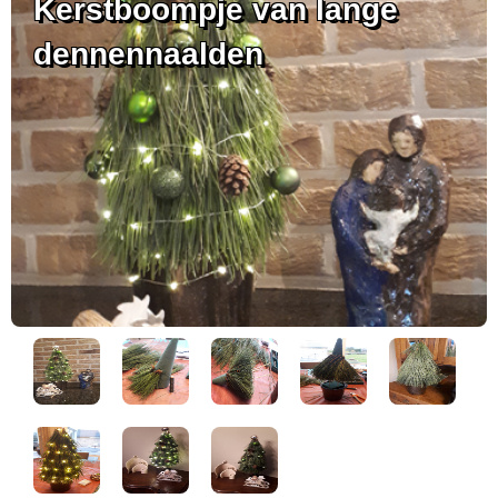
Kerstboompje van lange
dennennaalden