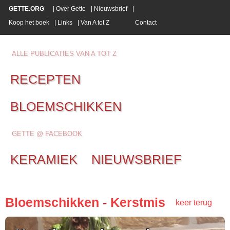
GETTE.ORG
|
Over Gette
|
Nieuwsbrief
|
Koop het boek
|
Links
|
Van A tot Z
Contact
ALLE PUBLICATIES VAN A TOT Z
RECEPTEN
BLOEMSCHIKKEN
GETTE @ FACEBOOK
KERAMIEK
NIEUWSBRIEF
Bloemschikken
-
Kerstmis
keer terug